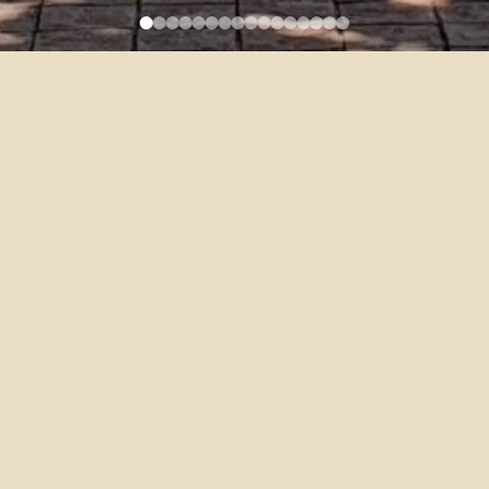
Awards for Excellent Teaching
2020-10-12
108學年度教學優良教師遴選，本系共23位老師得獎。Twenty-
three faculty members received awards for excellent teaching
for academic year 2019-2020.
校教學優良獎 (University Excellent Teaching Award)： 張嘉倩、
黃恆綜、王沐嵐、史嘉琳、沈曉茵、王珊珊、吳敏嘉、葉麗儀、
李秀蓮
院教學優良獎 (College Excellent Teaching Award)： 曾麗玲、齊
東耿、簡潔、林祐瑜、孟克禮、許以心、陳重仁、熊宗慧、劉雅
詩、朱杰佑、翁怡錚、蔡自青、陳素麗、蔡嘉穎