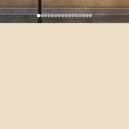
Prof. Chang-Min Yu Receives
Dr. Ta-You Wu Memorial Award
2025-08-19
恭喜本系于昌民副教授榮獲114學年度國科會「吳大猷先生紀念
獎」！
（獲獎領域：電影研究）