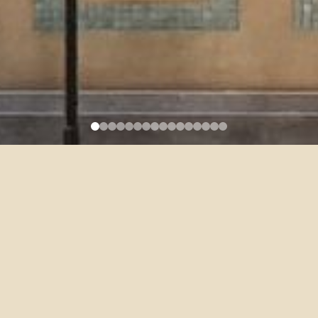
[OIA]-114-1 Welcome
Ambassador Team Recruitment
2025-05-08
招募訊息連結（供網站訊息公告）：
https://oia.ntu.edu.tw/board/detail/sn/2092