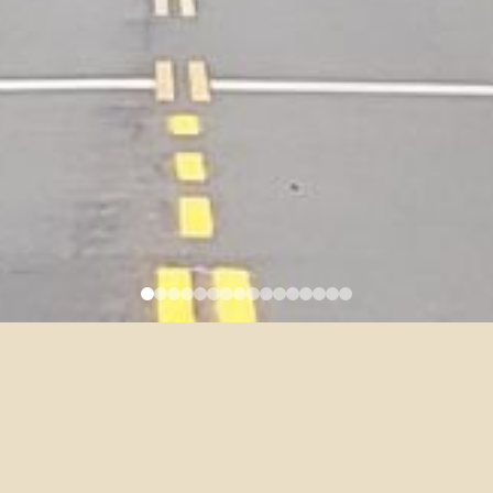
9/25 DFLL Faculty Colloquium
– Malachi Edwin Vethamani
2024-09-13