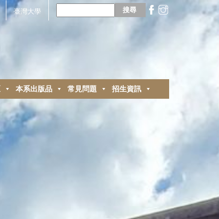
搜
尋
臺灣大學
關
鍵
字:
區
本系出版品
常見問題
招生資訊