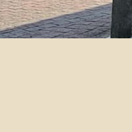
系內申請｜107學年度「王惠慈
2019-07-31
一、宗旨：
為幫助外文系清寒努力向學之學生，始能繼續完成學業
二、獎助對象：
國立台灣大學外國語文學系大學部學生。