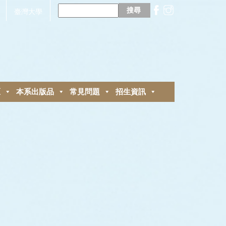
搜
尋
臺灣大學
關
鍵
字:
區
本系出版品
常見問題
招生資訊