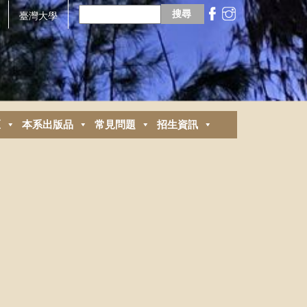
搜
尋
臺灣大學
關
鍵
字:
區
本系出版品
常見問題
招生資訊