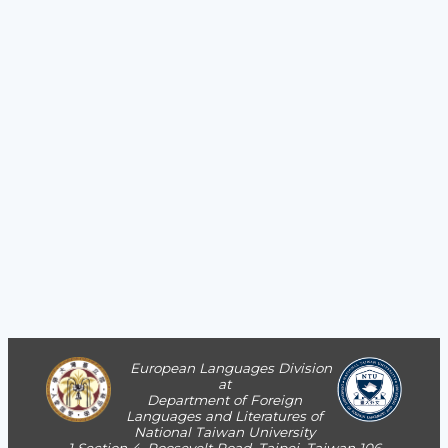
European Languages Division
at
Department of Foreign
Languages and Literatures of
National Taiwan University