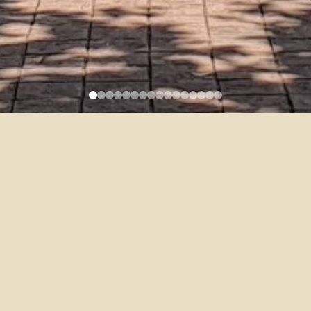
【重要】110-1口語訓練一改線
上測驗、發音測驗另外公告
2021-09-11
因疫情，110-1口語訓練一改為線上測驗
MINA助教會以
電話通知
各位同學線上
測驗時間
，請務必接來自
(02)3366-3215的電話! 有顯示未接來電也麻煩回撥 !