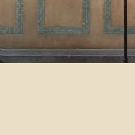
110學年度口訓二需重(補)
2021-06-28
若您新學年度需補修或重修口訓二，請於
7
月23日中午
https://forms.gle/MhPbWR8sWLwLyjE76