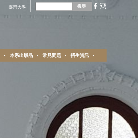
搜
尋
臺灣大學
關
鍵
字:
區
本系出版品
常見問題
招生資訊