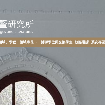
領域、學程、領域專長
雙聯學位與交換學生
校際選課
系友專