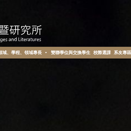
領域、學程、領域專長
雙聯學位與交換學生
校際選課
系友專