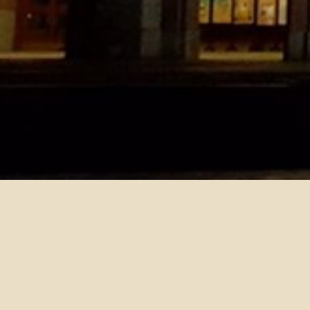
110學年度口訓一需重(補)修
2021-06-28
口訓一分班測驗將於110年學期第一週舉辦（待日期確