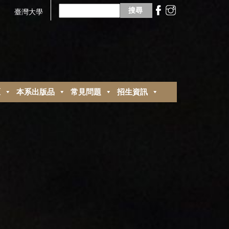
搜
尋
臺灣大學
關
鍵
字:
區
本系出版品
常見問題
招生資訊