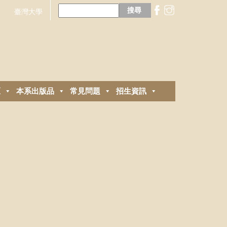
搜
尋
臺灣大學
關
鍵
字:
區
本系出版品
常見問題
招生資訊