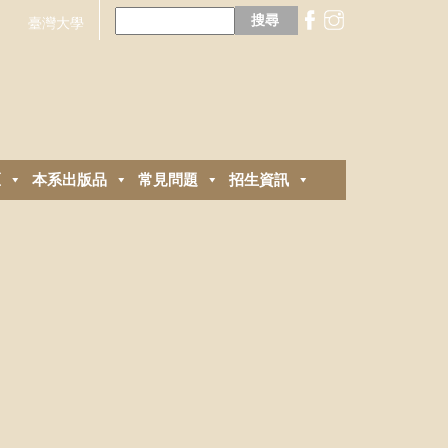
搜
尋
臺灣大學
關
鍵
字:
區
本系出版品
常見問題
招生資訊