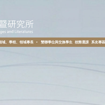
領域、學程、領域專長
雙聯學位與交換學生
校際選課
系友專