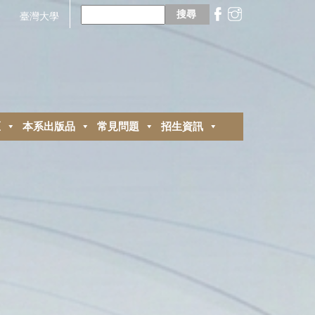
搜
尋
臺灣大學
關
鍵
字:
區
本系出版品
常見問題
招生資訊