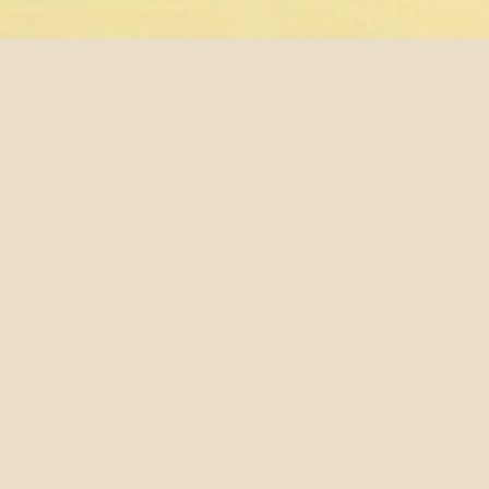
歐洲暨歐盟研究學程課程計
2021-02-25
有關歐洲暨歐盟研究學程的課程架構及詳細修課規定，請
歐洲暨歐盟研究學程課程計畫書
每學期課程可參考NTU Online台大課程網>各學程>
P2
國立臺灣大學文學院