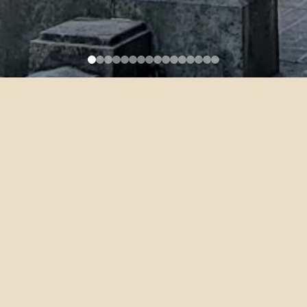
109-1 英文聽讀綜合訓練免修
申請
2020-09-01
請在9/13以前填完表單，並於9/14-10/8帶著檢定的正本成績單或正
本證書來系辦找助教驗證，才算通過免修喔~
表單在這:
https://forms.gle/hTJ1cWsG97VRe5zeA
如果你忘了自己是否曾經通過免修，可以來信或致電系辦詢問！