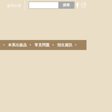
搜
尋
臺灣大學
關
鍵
字:
區
本系出版品
常見問題
招生資訊