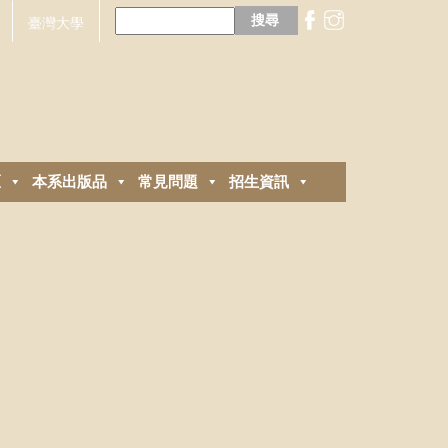
搜
尋
臺灣大學
關
鍵
字:
區
本系出版品
常見問題
招生資訊