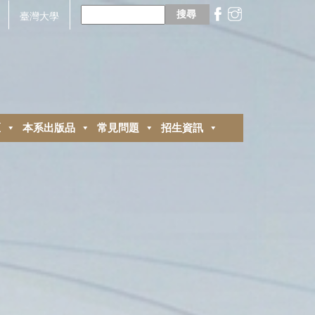
搜
尋
臺灣大學
關
鍵
字:
區
本系出版品
常見問題
招生資訊