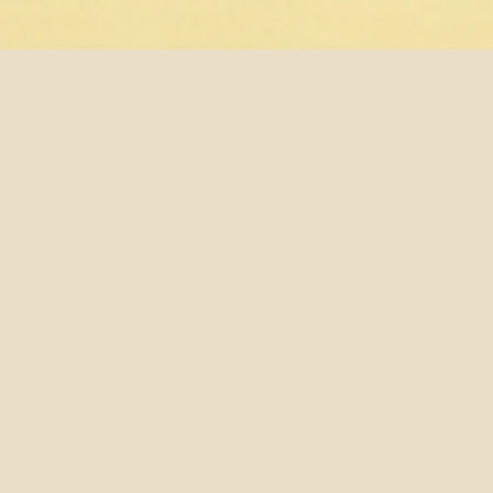
沈志中教授新書出版
2020-01-06
永夜微光：拉岡與未竟之精神分析革命
A Gleam in Eternal Night: Lacan and the Unending Re
作者： 沈志中
出版社：國立臺灣大學出版中心
出版日期：2020/01/06