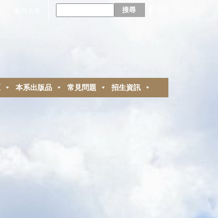
搜
尋
臺灣大學
關
鍵
字:
區
本系出版品
常見問題
招生資訊