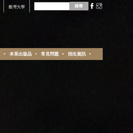
搜
尋
臺灣大學
關
鍵
字:
區
本系出版品
常見問題
招生資訊