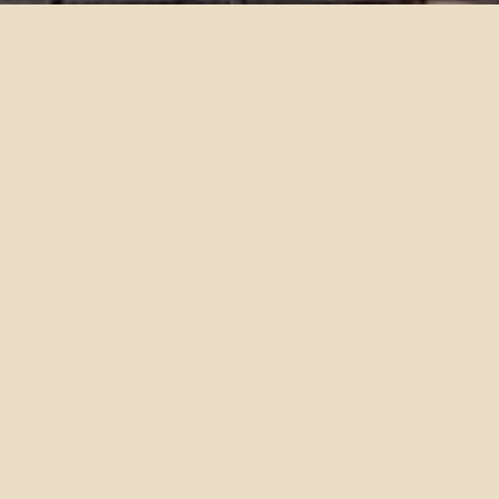
碩士班甄試入學
2019-08-01
碩士班甄試入學簡章
符合筆試/口試資格名單公告請見本系網站 →「最新消息」→「
研
究所學生事務
」專區
碩士班甄試網路面試申請方式 （限出國交換者）
104學年
碩士班甄試筆試試題
105學年
碩士班甄試筆試試題