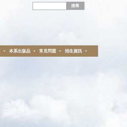
搜
尋
臺灣大學
關
鍵
字:
區
本系出版品
常見問題
招生資訊