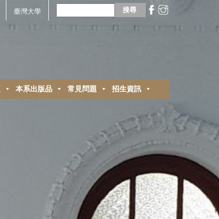
搜
尋
臺灣大學
關
鍵
字:
區
本系出版品
常見問題
招生資訊