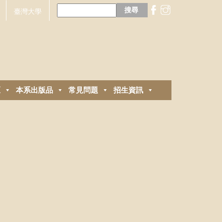
搜
尋
臺灣大學
關
鍵
字:
區
本系出版品
常見問題
招生資訊