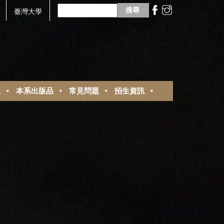
搜
尋
臺灣大學
關
鍵
字:
區
本系出版品
常見問題
招生資訊