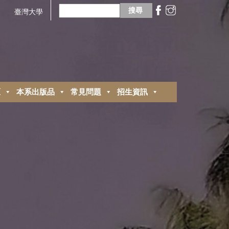
搜
尋
臺灣大學
關
鍵
字:
區
本系出版品
常見問題
招生資訊