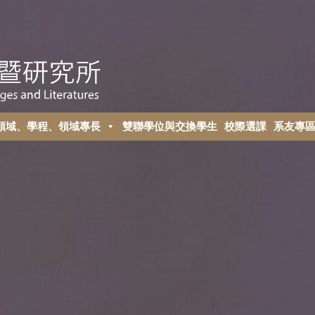
領域、學程、領域專長
雙聯學位與交換學生
校際選課
系友專