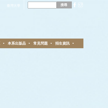
搜
尋
臺灣大學
關
鍵
字:
區
本系出版品
常見問題
招生資訊