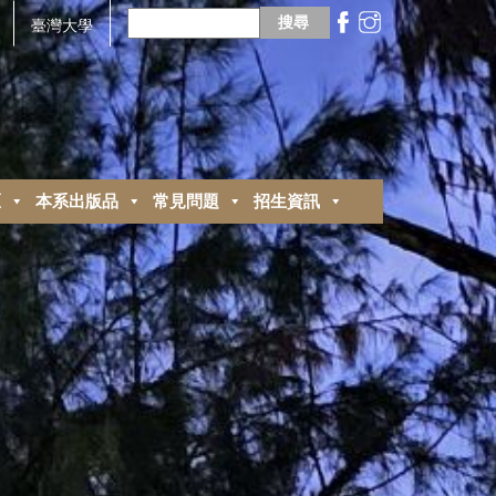
搜
尋
臺灣大學
關
鍵
字:
區
本系出版品
常見問題
招生資訊