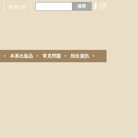
搜
尋
臺灣大學
關
鍵
字:
區
本系出版品
常見問題
招生資訊