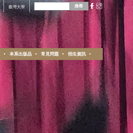
搜
尋
臺灣大學
關
鍵
字:
區
本系出版品
常見問題
招生資訊