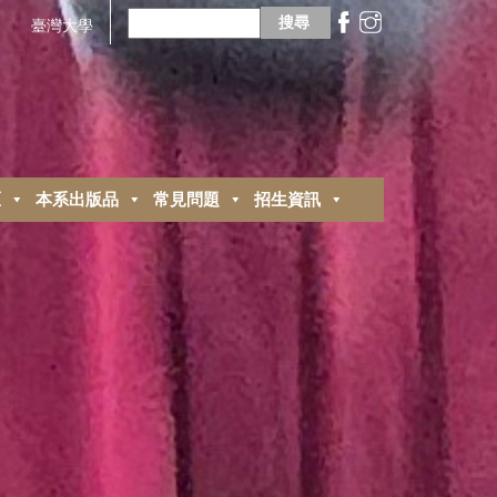
搜
尋
臺灣大學
關
鍵
字:
區
本系出版品
常見問題
招生資訊