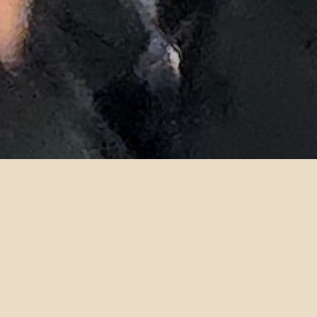
外文系鍾玉玨 老師徵 求 大
2025-08-15
Course title:
英文一
一 Freshman English (I)