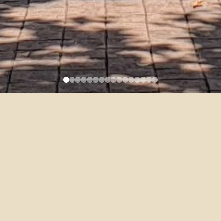
恭喜本系老師獲得113學年度校
級教學優良獎
2025-06-17
＊專任教師教學優良獎＊
柏逸嘉
高維泓
翁家傑
翁怡錚
曼紐爾