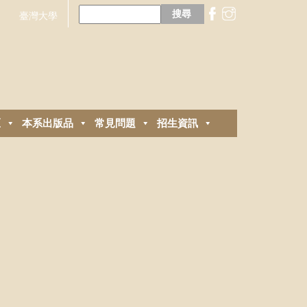
搜
尋
臺灣大學
關
鍵
字:
區
本系出版品
常見問題
招生資訊