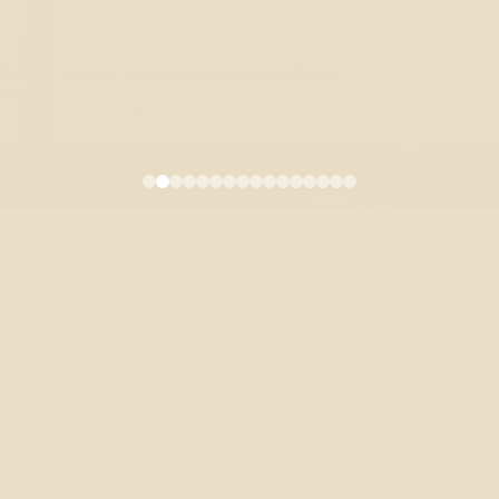
5/22學生圓桌論壇：學會批判
性思考 – 辯論如何連結不同的
主見與價值觀
2025-04-21
113-2 The Student Roundtable Series: Forum 2