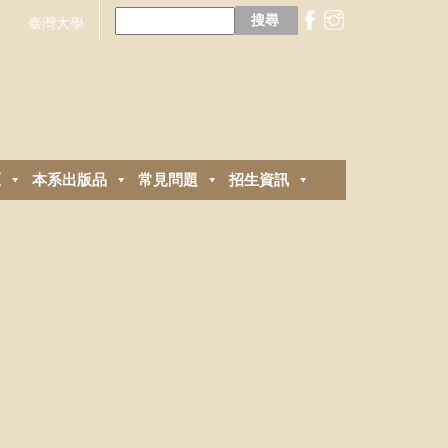
搜
尋
臺灣大學
關
鍵
字:
區
本系出版品
常見問題
招生資訊