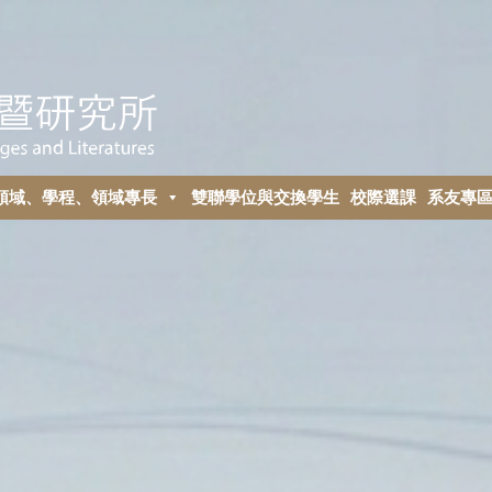
領域、學程、領域專長
雙聯學位與交換學生
校際選課
系友專