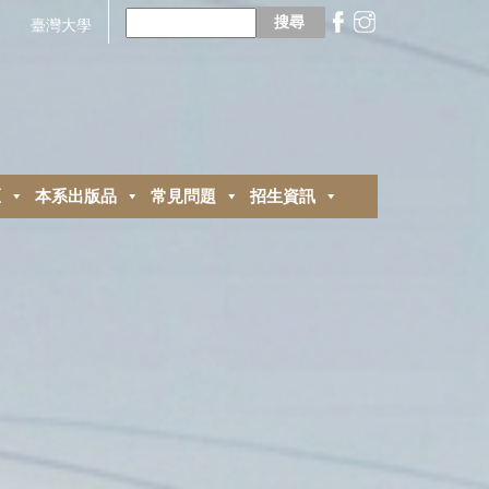
搜
尋
臺灣大學
關
鍵
字:
區
本系出版品
常見問題
招生資訊