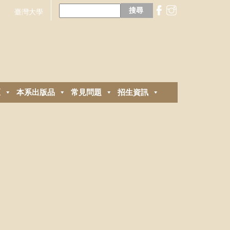
搜
尋
臺灣大學
關
鍵
字:
區
本系出版品
常見問題
招生資訊