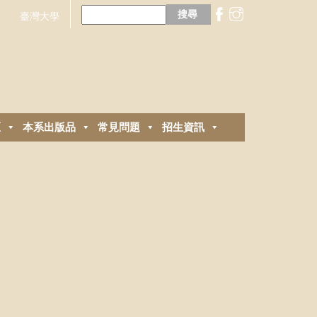
搜
尋
臺灣大學
關
鍵
字:
區
本系出版品
常見問題
招生資訊