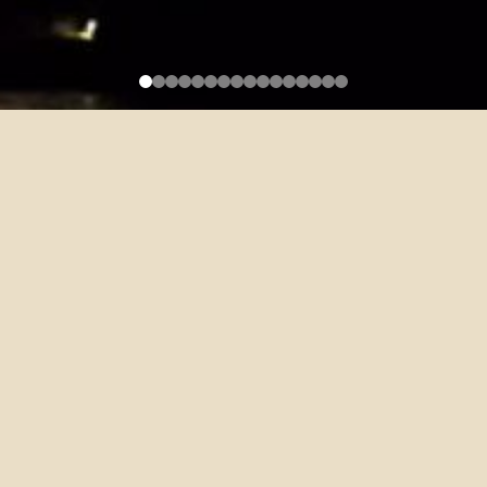
問卷調查「台大外文系畢業生
去了哪裡？」中獎名單
2024-11-13
衷心感謝系友填寫「外文系畢業生去哪了」問卷，並提供中肯建議
供系方參考。
恭喜以下15位系友抽中全聯超市500元禮卷。我們將個別通知領獎
方式：