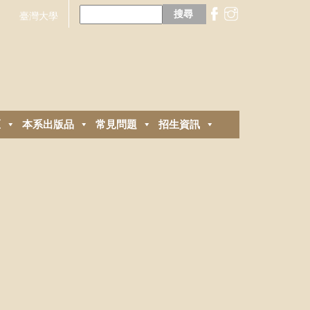
搜
尋
臺灣大學
關
鍵
字:
區
本系出版品
常見問題
招生資訊