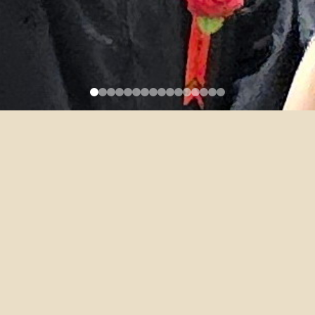
外文系高瑟濡老師 誠徵大一英
文 （文學院） 課程助教一名
2024-08-19
資格:
大三以上，含研究所，不限外文系(所)
英文程度佳，負責任，容易溝通者
工作內容: