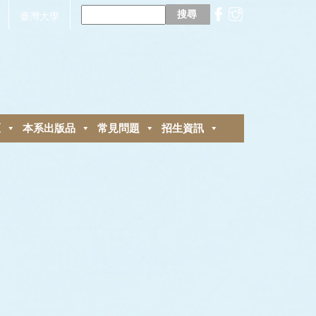
搜
尋
臺灣大學
關
鍵
字:
區
本系出版品
常見問題
招生資訊