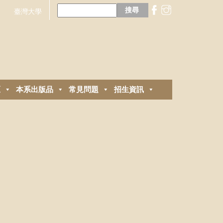
搜
尋
臺灣大學
關
鍵
字:
區
本系出版品
常見問題
招生資訊