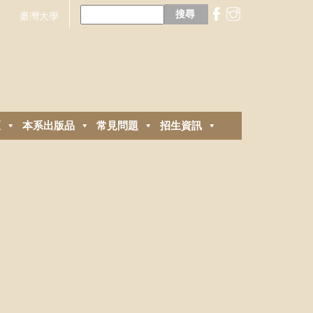
搜
尋
臺灣大學
關
鍵
字:
區
本系出版品
常見問題
招生資訊