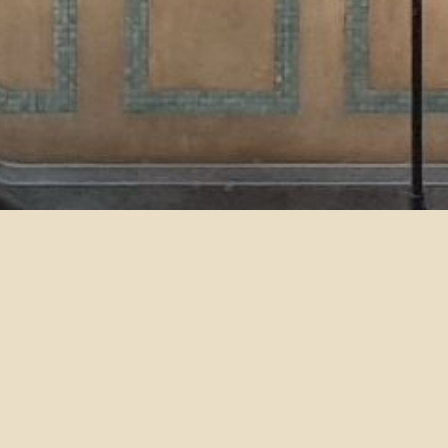
113學年度口訓二需重(補)
2024-06-24
若您新學年度需補修或重修口訓二，請於
7
月28
日前
填
https://forms.gle/QrHEEbPykw2GTuhT9