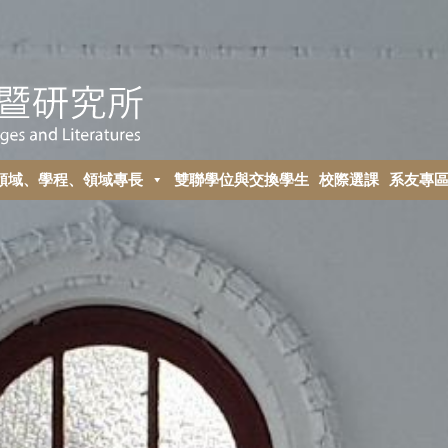
領域、學程、領域專長
雙聯學位與交換學生
校際選課
系友專