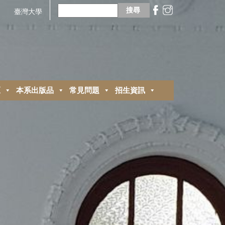
搜
尋
臺灣大學
關
鍵
字:
區
本系出版品
常見問題
招生資訊