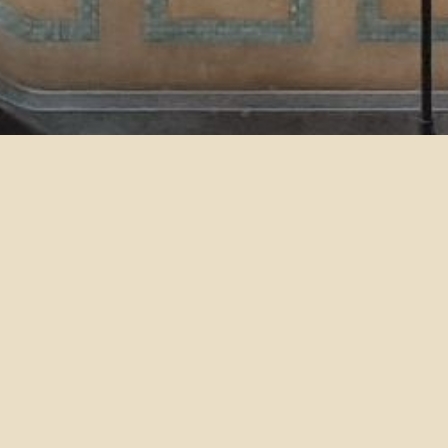
外文系高瑟濡老師 急徵大一
2024-02-20
課程: 文學院大一英文
時間: 週二早上
資格: 大三以上皆可，研究所優先，不限外文系所，但