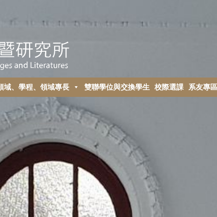
領域、學程、領域專長
雙聯學位與交換學生
校際選課
系友專