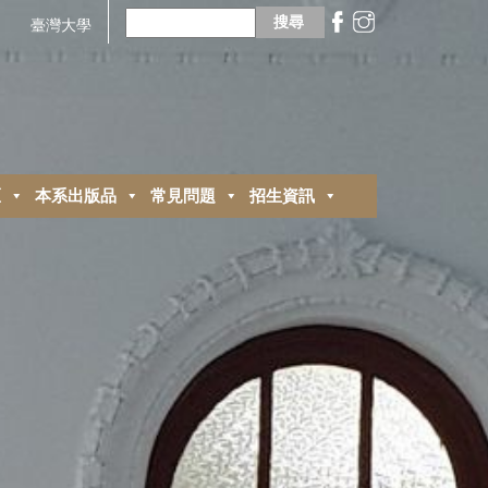
搜
尋
臺灣大學
關
鍵
字:
區
本系出版品
常見問題
招生資訊