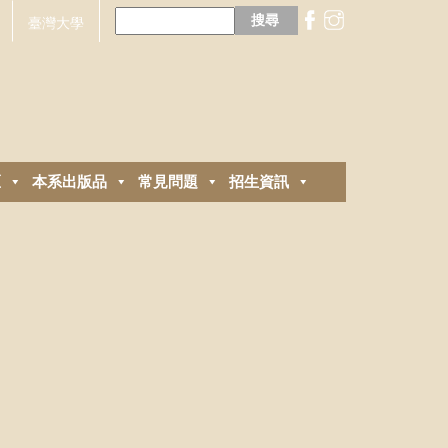
搜
尋
臺灣大學
關
鍵
字:
區
本系出版品
常見問題
招生資訊