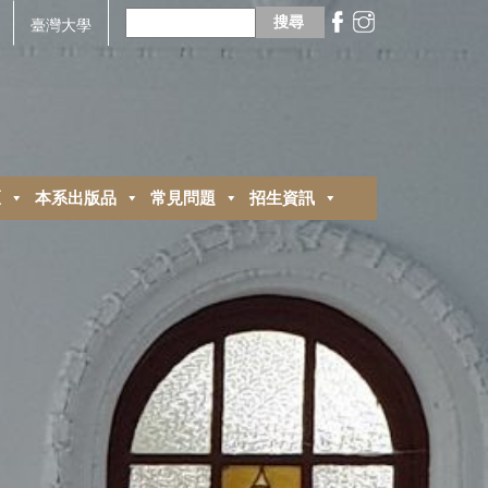
搜
尋
臺灣大學
關
鍵
字:
區
本系出版品
常見問題
招生資訊