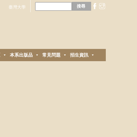
搜
尋
臺灣大學
關
鍵
字:
區
本系出版品
常見問題
招生資訊