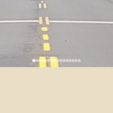
5/17 DFLL Faculty Colloquium
– 李麗薩
2023-05-09